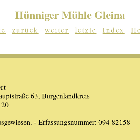
Hünniger Mühle Gleina
te
zurück
weiter
letzte
Index
H
rt
auptstraße 63, Burgenlandkreis
120
ausgewiesen. - Erfassungsnummer: 094 82158