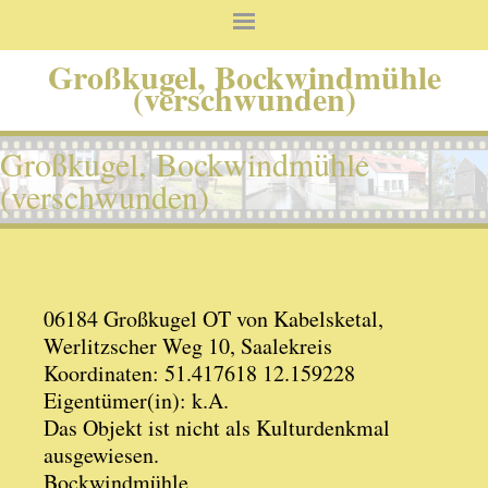
Großkugel, Bockwindmühle
(verschwunden)
Großkugel, Bockwindmühle
(verschwunden)
06184 Großkugel OT von Kabelsketal,
Werlitzscher Weg 10, Saalekreis
Koordinaten: 51.417618 12.159228
Eigentümer(in): k.A.
Das Objekt ist nicht als Kulturdenkmal
ausgewiesen.
Bockwindmühle