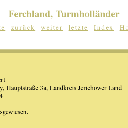
Ferchland, Turmholländer
te
zurück
weiter
letzte
Index
H
rt
, Hauptstraße 3a, Landkreis Jerichower Land
4
usgewiesen.