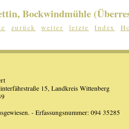
ettin, Bockwindmühle (Überres
te
zurück
weiter
letzte
Index
H
rt
nterfährstraße 15, Landkreis Wittenberg
39
ausgewiesen. - Erfassungsnummer: 094 35285