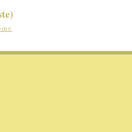
te)
ome