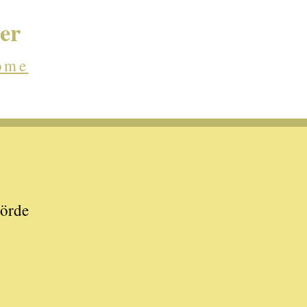
er
ome
Börde