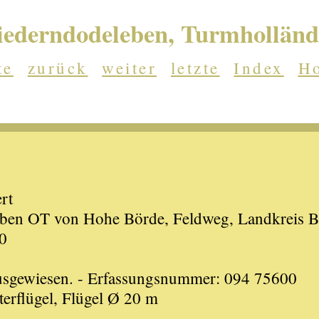
iederndodeleben, Turmholländ
te
zurück
weiter
letzte
Index
H
rt
ben OT von Hohe Börde, Feldweg, Landkreis 
0
ausgewiesen. - Erfassungsnummer: 094 75600
erflügel, Flügel Ø 20 m