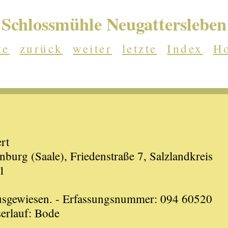
Schlossmühle Neugattersleben
te
zurück
weiter
letzte
Index
H
rt
urg (Saale), Friedenstraße 7, Salzlandkreis
1
ausgewiesen. - Erfassungsnummer: 094 60520
erlauf: Bode