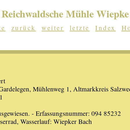
Reichwaldsche Mühle Wiepke
te
zurück
weiter
letzte
Index
H
rt
ardelegen, Mühlenweg 1, Altmarkkreis Salzwe
1
ausgewiesen. - Erfassungsnummer: 094 85232
serrad, Wasserlauf: Wiepker Bach