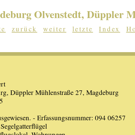
eburg Olvenstedt, Düppler 
te
zurück
weiter
letzte
Index
H
rt
rg, Düppler Mühlenstraße 27, Magdeburg
5
ausgewiesen. - Erfassungsnummer: 094 06257
egelgatterflügel
sflugslokal, Wohnungen