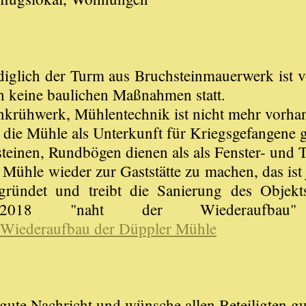
diglich der Turm aus Bruchsteinmauerwerk ist
ch keine baulichen Maßnahmen statt.
krühwerk, Mühlentechnik ist nicht mehr vorha
die Mühle als Unterkunft für Kriegsgefangene g
einen, Rundbögen dienen als als Fenster- und T
 Mühle wieder zur Gaststätte zu machen, das ist 
gegründet und treibt die Sanierung des Obje
3.2018 "naht der Wiederaufba
Wiederaufbau der Düppler Mühle
gute Nachricht und wünsche allen Beteiligten gu