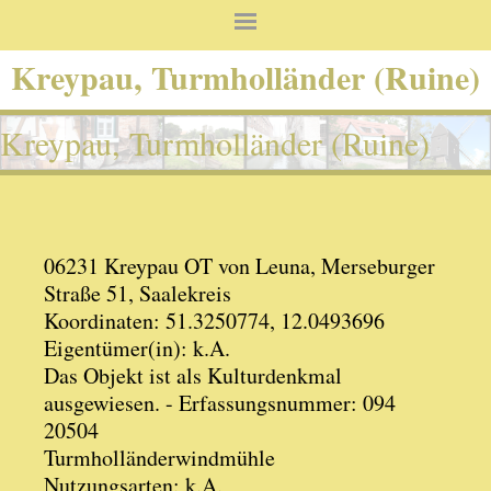
Kreypau, Turmholländer (Ruine)
Kreypau, Turmholländer (Ruine)
06231 Kreypau OT von Leuna, Merseburger
Straße 51, Saalekreis
Koordinaten: 51.3250774, 12.0493696
Eigentümer(in): k.A.
Das Objekt ist als Kulturdenkmal
ausgewiesen. - Erfassungsnummer: 094
20504
Turmholländerwindmühle
Nutzungsarten: k.A.