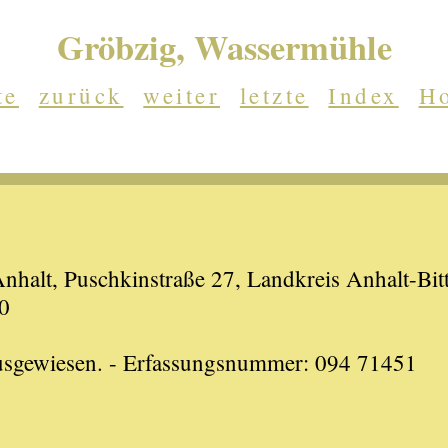
Gröbzig, Wassermühle
te
zurück
weiter
letzte
Index
H
halt, Puschkinstraße 27, Landkreis Anhalt-Bitt
0
ausgewiesen. - Erfassungsnummer: 094 71451