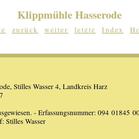
Klippmühle Hasserode
te
zurück
weiter
letzte
Index
H
e, Stilles Wasser 4, Landkreis Harz
7
 ausgewiesen. - Erfassungsnummer: 094 01845 
 Stilles Wasser