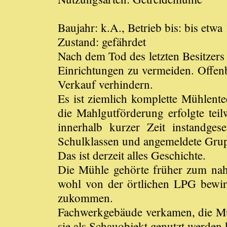
Baujahr: k.A., Betrieb bis: bis etw
Zustand: gefährdet
Nach dem Tod des letzten Besitzer
Einrichtungen zu vermeiden. Offenb
Verkauf verhindern.
Es ist ziemlich komplette Mühlent
die Mahlgutförderung erfolgte teil
innerhalb kurzer Zeit instandges
Schulklassen und angemeldete Gru
Das ist derzeit alles Geschichte.
Die Mühle gehörte früher zum nah
wohl von der örtlichen LPG bewir
zukommen.
Fachwerkgebäude verkamen, die Müh
sie als Schauobjekt genutzt werden 