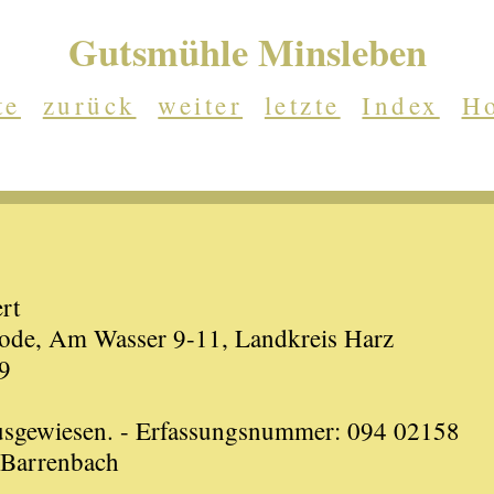
Gutsmühle Minsleben
te
zurück
weiter
letzte
Index
H
rt
ode, Am Wasser 9-11, Landkreis Harz
9
ausgewiesen. - Erfassungsnummer: 094 02158
 Barrenbach