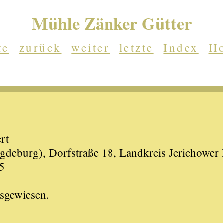
Mühle Zänker Gütter
te
zurück
weiter
letzte
Index
H
rt
deburg), Dorfstraße 18, Landkreis Jerichower
5
usgewiesen.