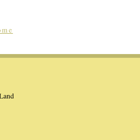
ome
 Land